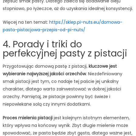
zepsuć smak pasty. Dlatego zaleca się dodawanie oleju
stopniowo, po łyżeczce, aż do uzyskania idealnej konsystencji.
Więcej na ten temat:
https://sklep.pi-nuts.eu/domowa-
pasta-pistacjowa-przepis-od-pi-nuts/
4. Porady i triki do
perfekcyjnej pasty z pistacji
Przygotowując domową pastę z pistacji,
kluczowe jest
wybieranie najwyższej jakości orzechów
. Niezdefiniowany
smak pistacji jest tym, co nadaje tej paście jej unikalny
charakter, dlatego warto zainwestować w dobrej jakości
orzechy. Pamiętaj, że pistacje powinny być świeże i
niepowlekane solą czy innymi dodatkami.
Proces mielenia pistacji
jest kolejnym istotnym elementem,
który wpływa na końcowy wynik. Zbyt długie mielenie może
spowodować, że pasta będzie zbyt gęsta, dlatego ważne jest,