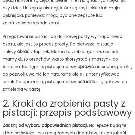
będą te, które są ciężkie, pełne i nie mają żadnych pęknięć
czy dziur. Unikajmy pistacji, które są zbyt lekkie lub mają
pęknięcia, ponieważ mogą być one zepsute lub
zainfekowane szkodnikami.
Przygotowanie pistacji do domowej pasty wymaga nieco
czasu, ale jest to proces prosty. Po pierwsze, pistacje
należy
obrać
z łupinek. Można to zrobić ręcznie, ale jeśli
mamy dużo orzechów, warto skorzystać z maszynki do
łuskania. Następnie, pistacje należy
uprażyć
na suchej patelni,
co pozwoli uwolnić ich naturalne oleje i zintensyfikować
smak. Po uprażeniu, pistacje należy
ostudzić
i są gotowe do
zmielenia w pastę.
2. Kroki do zrobienia pasty z
pistacji: przepis podstawowy
Zacznij od wyboru odpowiednich pistacji
. Najlepsze będą te,
które są świeże i nie mają żadnych dodatków, takich jak sól