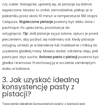
czy cukier. Następnie, upewnij się, że pistacje są dobrze
wypieczone. Możesz to zrobić samodzielnie, piekąc je w
piekarniku przez około 10 minut w temperaturze 180 stopni
Celsjusza.
Wypieczone pistacje
powinny być lekko złote i
pachnące. Po upieczeniu, pozostaw je do
ostygnięcia.
Tip:
Jeśli pistacje są już solone, opłucz je przed
pieczeniem, aby pozbyć się nadmiaru soli. Kiedy pistacje
ostygną, umieść je w blenderze lub malakserze i miksuj do
uzyskania gładkiej masy. Możesz dodać odrobinę oleju, jeśli
pasta jest zbyt sucha.
Gotowa pasta z pistacji
powinna być
gładka i kremowa. Przechowuj ją w szczelnie zamkniętym
słoiku w lodówce.
3. Jak uzyskać idealną
konsystencję pasty z
pistacji?
Tworzenie idealnej konsystencji pasty z pistacji jest