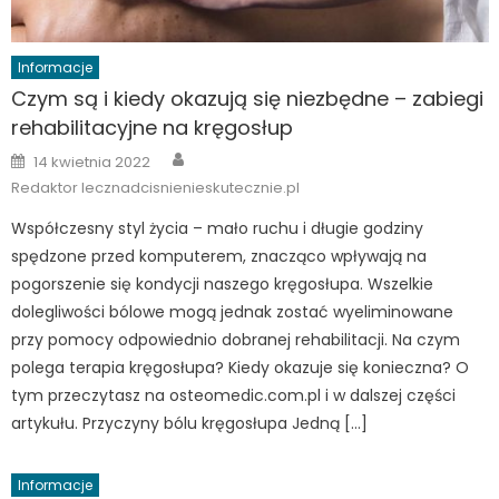
Informacje
Czym są i kiedy okazują się niezbędne – zabiegi
rehabilitacyjne na kręgosłup
Author
Posted
14 kwietnia 2022
on
Redaktor lecznadcisnienieskutecznie.pl
Współczesny styl życia – mało ruchu i długie godziny
spędzone przed komputerem, znacząco wpływają na
pogorszenie się kondycji naszego kręgosłupa. Wszelkie
dolegliwości bólowe mogą jednak zostać wyeliminowane
przy pomocy odpowiednio dobranej rehabilitacji. Na czym
polega terapia kręgosłupa? Kiedy okazuje się konieczna? O
tym przeczytasz na osteomedic.com.pl i w dalszej części
artykułu. Przyczyny bólu kręgosłupa Jedną […]
Informacje