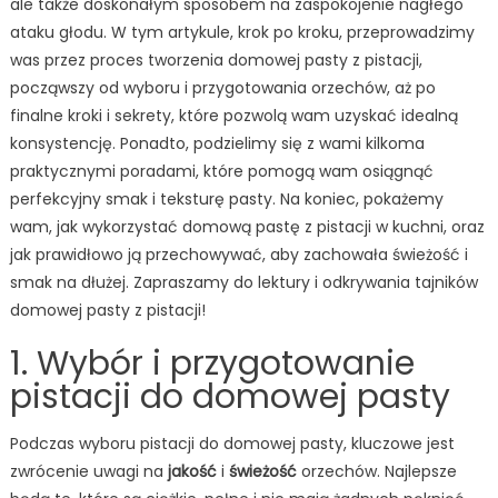
w
ale także doskonałym sposobem na zaspokojenie nagłego
domu?
ataku głodu. W tym artykule, krok po kroku, przeprowadzimy
was przez proces tworzenia domowej pasty z pistacji,
począwszy od wyboru i przygotowania orzechów, aż po
finalne kroki i sekrety, które pozwolą wam uzyskać idealną
konsystencję. Ponadto, podzielimy się z wami kilkoma
praktycznymi poradami, które pomogą wam osiągnąć
perfekcyjny smak i teksturę pasty. Na koniec, pokażemy
wam, jak wykorzystać domową pastę z pistacji w kuchni, oraz
jak prawidłowo ją przechowywać, aby zachowała świeżość i
smak na dłużej. Zapraszamy do lektury i odkrywania tajników
domowej pasty z pistacji!
1. Wybór i przygotowanie
pistacji do domowej pasty
Podczas wyboru pistacji do domowej pasty, kluczowe jest
zwrócenie uwagi na
jakość
i
świeżość
orzechów. Najlepsze