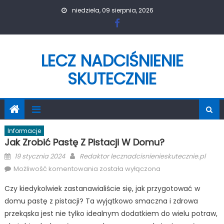
Skip
niedziela, 09 sierpnia, 2026
to
content
LECZ NADCIŚNIENIE
SKUTECZNIE
Informacje
Jak Zrobić Pastę Z Pistacji W Domu?
Posted
Author
19 stycznia 2024
Redaktor lecznadcisnienieskutecznie.pl
on
Jak
Możliwość komentowania
została wyłączona
zrobić
Czy kiedykolwiek zastanawialiście się, jak przygotować w
pastę
domu pastę z pistacji? Ta wyjątkowo smaczna i zdrowa
z
przekąska jest nie tylko idealnym dodatkiem do wielu potraw,
pistacji